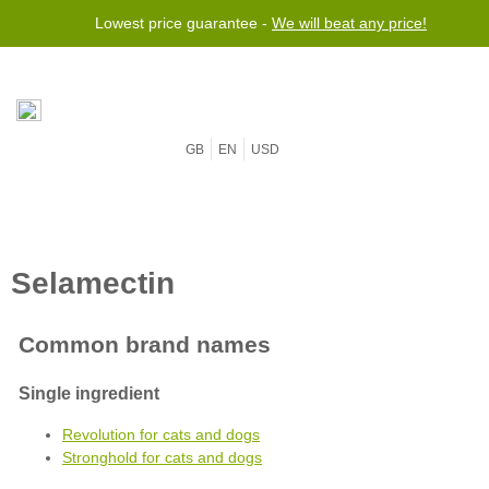
Lowest price guarantee -
We will beat any price!
GB
EN
USD
Revolution for cats and dogs
Stronghold for cats and dogs