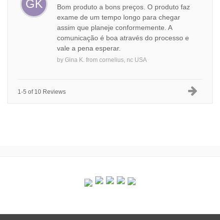
GK
Bom produto a bons preços. O produto faz
exame de um tempo longo para chegar
assim que planeje conformemente. A
comunicação é boa através do processo e
vale a pena esperar.
by
Gina K.
from
cornelius, nc USA
1-5 of 10 Reviews