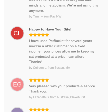
well so I think it's like screwing with their
minds and metabolism. We're not using this
anymore.
by
Tammy
from
Pac NW
Happy to Have Your Site!
CL
I have used PetBucket for several years
now.I'm a older customer on a fixed
income...your prices allow me to keep my
cat protected at a price I can afford.
Thanks!
by
Colleen L.
from
Boston, MA
EG
Very pleased with your products & service.
Thank you.
by
Elizabeth G.
from
Australia, Blakehurst