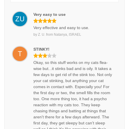
Very easy to use
ZU
Very effective and easy to use.
by
Z. U.
from
Natanya, ISRAEL
STINKY!
T
Okay, so this stuff works on my cats flea-
wise but...it stinks bad and is oily. It takes a
few days to get rid of the stink too. Not only
your cat stinking, but anything your cat
comes in contact with. Especially you! For
the first day or two, the smell fills the room
too. One more thing too, it had a psycho
reaction with my cats too. They keep
chasing things and batting at things that
aren't there for a few days afterward. The
first day, they get sleepy but can't sleep