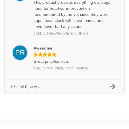
This product provides everything our dogs
need for heartworm prevention,
recommended by the vet since they were
pups, have stuck with it ever since and
have never had any issues.
by
M. C.
from
West Chicago, Illinois
Awesome
PR
Great price/service.
by
P. R.
from
Roper, North Carolina
1-5 of 38 Reviews