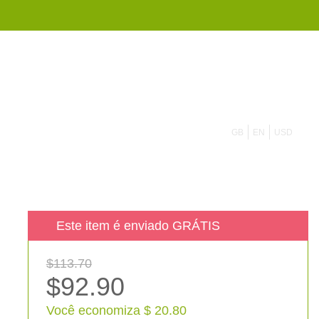
855 908 4010
GB
EN
USD
Este item é enviado GRÁTIS
$113.70
$92.90
Você economiza $ 20.80