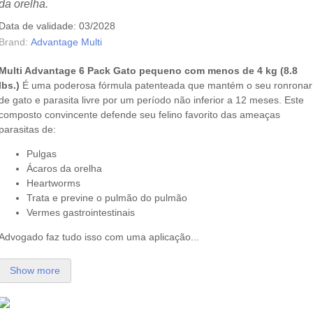
da orelha.
Data de validade: 03/2028
Brand:
Advantage Multi
Multi Advantage
6 Pack Gato pequeno com menos de 4 kg (8.8
lbs.)
É uma poderosa fórmula patenteada que mantém o seu ronronar
de gato e parasita livre por um período não inferior a 12 meses. Este
composto convincente defende seu felino favorito das ameaças
parasitas de:
Pulgas
Ácaros da orelha
Heartworms
Trata e previne o pulmão do pulmão
Vermes gastrointestinais
Advogado faz tudo isso com uma aplicação...
Show more