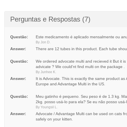
Perguntas e Respostas (7)
Questão:
Este medicamento é aplicado mensalmente ou an
By Jon D.
Answer:
There are 12 tubes in this product. Each tube shoul
Questão:
We ordered advocate multi and recieved it But it is 
advicate ? We could'nt find multi on the package .
By Junhee K.
Answer:
It is Advocate. This is exactly the same product as
Europe and Advantage Multi in the US.
Questão:
Meu gatinho é pequeno. Seu peso é de 1.3 kg. Ma
2kg. posso usá-lo para ela? Se eu não posso usá-
By Youngsil L.
Answer:
Advocate / Advantage Multi can be used on cats fr
safely on your kitten.