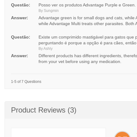
Questão:
Posso ver os produtos Advantage Purple e Green.
By Sungmin
Answer:
Advantage green is for small dogs and cats, while A
while Advantage Multi treats other parasites. Bot
Questão:
Existe um comprimido mastigável para gatos que p
perguntando é porque a opção é para cães, então
By Ashly
Answer:
Different products has different ingredients, ther
from your vet before using any medication.
1-5 of 7 Questions
Product Reviews (3)