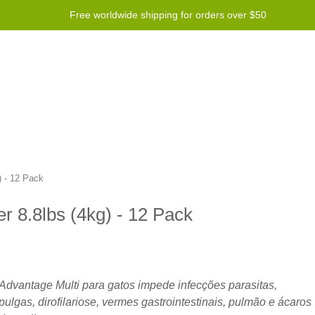
Free worldwide shipping for orders over $50
 de Recompensas
Socorro
Contact us
) - 12 Pack
r 8.8lbs (4kg) - 12 Pack
Advantage Multi para gatos impede infecções parasitas,
pulgas, dirofilariose, vermes gastrointestinais, pulmão e ácaros