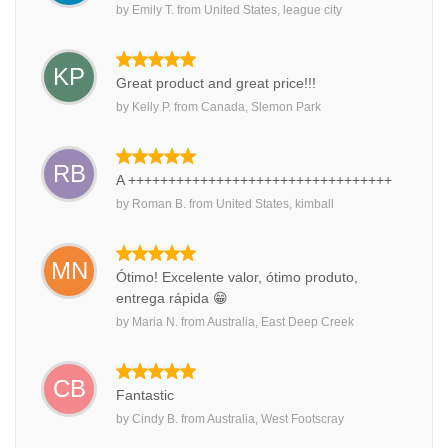
by
Emily T.
from
United States, league city
KP
Great product and great price!!!
by
Kelly P.
from
Canada, Slemon Park
RB
A +++++++++++++++++++++++++++++++++
by
Roman B.
from
United States, kimball
MN
Ótimo! Excelente valor, ótimo produto,
entrega rápida 😁
by
Maria N.
from
Australia, East Deep Creek
CB
Fantastic
by
Cindy B.
from
Australia, West Footscray