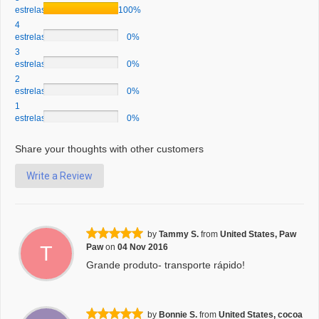
estrelas
100%
4
estrelas
0%
3
estrelas
0%
2
estrelas
0%
1
estrelas
0%
Share your thoughts with other customers
Write a Review
by
Tammy S.
from
United States, Paw
T
Paw
on
04 Nov 2016
Grande produto- transporte rápido!
by
Bonnie S.
from
United States, cocoa