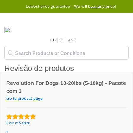
Lowest price guarantee -
We will beat any price!
GB
PT
USD
Revisão de produtos
Revolution For Dogs 10-20lbs (5-10kg) - Pacote
com 3
Go to product page
5 out of 5 stars
5