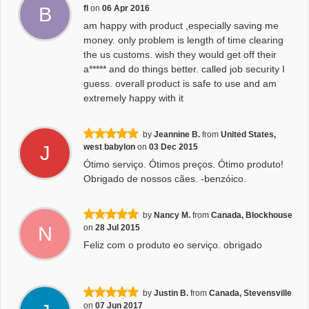
B
fl
on
06 Apr 2016
am happy with product ,especially saving me
money. only problem is length of time clearing
the us customs. wish they would get off their
a***** and do things better. called job security I
guess. overall product is safe to use and am
extremely happy with it
by
Jeannine B.
from
United States,
J
west babylon
on
03 Dec 2015
Ótimo serviço. Ótimos preços. Ótimo produto!
Obrigado de nossos cães. -benzóico.
by
Nancy M.
from
Canada, Blockhouse
N
on
28 Jul 2015
Feliz com o produto eo serviço. obrigado
by
Justin B.
from
Canada, Stevensville
on
07 Jun 2017