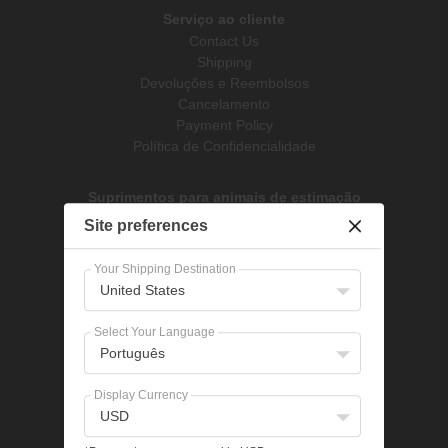
Serviço ao cliente
Contact Us
Shipping
Devoluções e Reembolsos
Cancelamento
Payment Policy
Política de Confidencialidade
Suprimentos para animais de estimação
Tratamentos para cães
Site preferences
Tratamentos para gatos
Your Shipping Destination
United States
Categorias populares
Bravecto
Select Your Language
NexGard
Português
Revolução
Seresto
Display Currency
Heartgard
USD
Advantage Multi
Tratamentos de pulgas