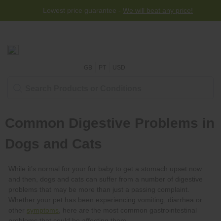
Lowest price guarantee -
We will beat any price!
GB
PT
USD
symptoms